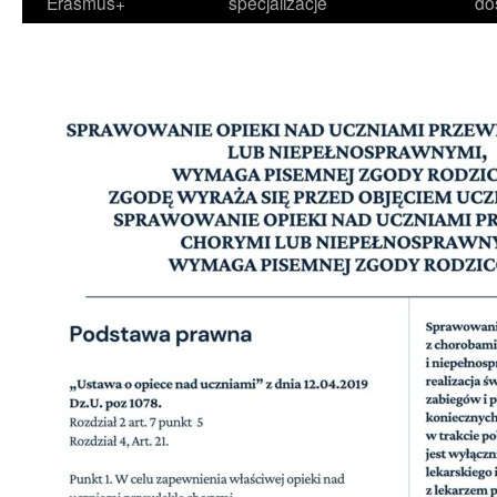
Erasmus+
specjalizacje
do