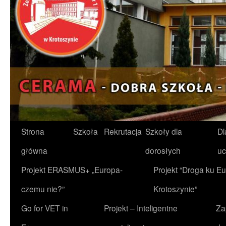
Przejdź
Strona
Szkoła
Rekrutacja
Szkoły dla
Dl
do
główna
dorosłych
uc
treści
Projekt ERASMUS+ „Europa-
Projekt “Droga ku Eu
czemu nie?”
Krotoszynie”
Go for VET in
Projekt – Inteligentne
Za