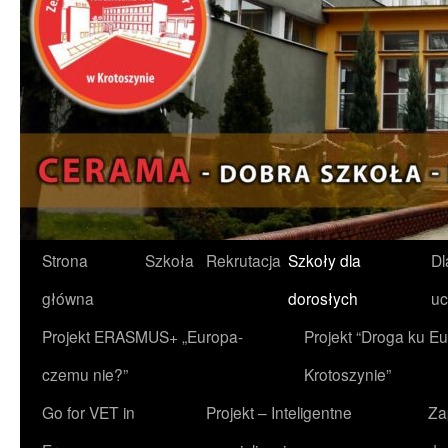
Przejdź
Strona
Szkoła
Rekrutacja
Szkoły dla
Dl
do
główna
dorosłych
uc
treści
Projekt ERASMUS+ „Europa-
Projekt “Droga ku Eu
czemu nie?”
Krotoszynie”
Go for VET in
Projekt – Inteligentne
Za