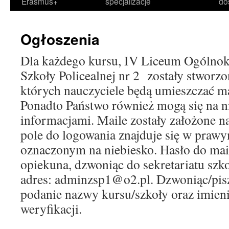
Erasmus+
specjalizacje
do
Ogłoszenia
Dla każdego kursu, IV Liceum Ogólnoks
Szkoły Policealnej nr 2 zostały stworz
których nauczyciele będą umieszczać ma
Ponadto Państwo również mogą się na 
informacjami. Maile zostały założone n
pole do logowania znajduje się w pra
oznaczonym na niebiesko. Hasło do mai
opiekuna, dzwoniąc do sekretariatu szko
adres: adminzsp1@o2.pl. Dzwoniąc/pis
podanie nazwy kursu/szkoły oraz imieni
weryfikacji.