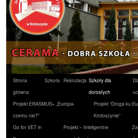
Przejdź
Strona
Szkoła
Rekrutacja
Szkoły dla
Dl
do
główna
dorosłych
uc
treści
Projekt ERASMUS+ „Europa-
Projekt “Droga ku Eu
czemu nie?”
Krotoszynie”
Go for VET in
Projekt – Inteligentne
Za