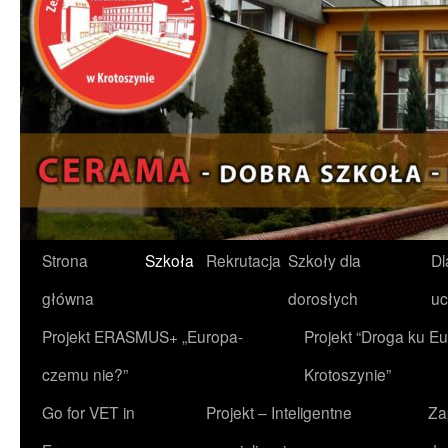
Przejdź
Strona
Szkoła
Rekrutacja
Szkoły dla
Dl
do
główna
dorosłych
uc
treści
Projekt ERASMUS+ „Europa-
Projekt “Droga ku Eu
czemu nie?”
Krotoszynie”
Go for VET in
Projekt – Inteligentne
Za