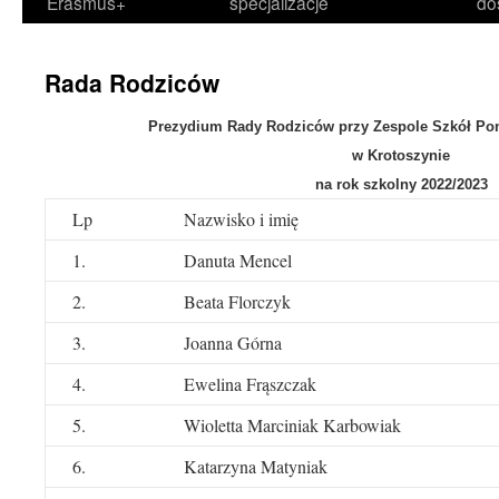
Erasmus+
specjalizacje
do
Rada Rodziców
Prezydium Rady Rodziców przy Zespole Szkół Po
w Krotoszynie
na rok szkolny 2022/2023
Lp
Nazwisko i imię
1.
Danuta Mencel
2.
Beata Florczyk
3.
Joanna Górna
4.
Ewelina Frąszczak
5.
Wioletta Marciniak Karbowiak
6.
Katarzyna Matyniak