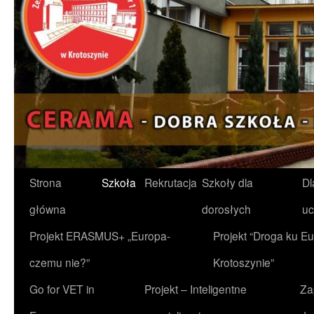
Przejdź
Strona
Szkoła
Rekrutacja
Szkoły dla
Dl
do
główna
dorosłych
uc
treści
Projekt ERASMUS+ „Europa-
Projekt “Droga ku Eu
czemu nie?”
Krotoszynie”
Go for VET in
Projekt – Inteligentne
Za