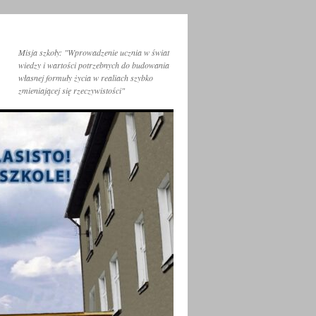
Misja szkoły: "Wprowadzenie ucznia w świat
wiedzy i wartości potrzebnych do budowania
własnej formuły życia w realiach szybko
zmieniającej się rzeczywistości"