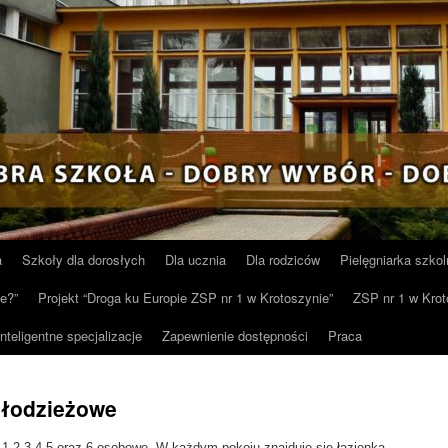
a
Szkoły dla dorosłych
Dla ucznia
Dla rodziców
Pielęgniarka szkol
e?”
Projekt “Droga ku Europie ZSP nr 1 w Krotoszynie”
ZSP nr 1 w Krot
Inteligentne specjalizacje
Zapewnienie dostępności
Praca
Młodzieżowe
1,2,3,4,5 oraz 6 osobowe. W każdym pokoju znajduje się łazienka.