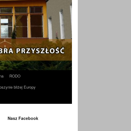
na
RODO
oszynie bliżej Europy
Nasz Facebook