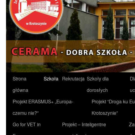
Przejdź
Strona
Szkoła
Rekrutacja
Szkoły dla
Dl
do
główna
dorosłych
uc
treści
Projekt ERASMUS+ „Europa-
Projekt “Droga ku Eu
czemu nie?”
Krotoszynie”
Go for VET in
Projekt – Inteligentne
Za