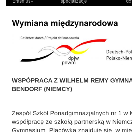
Erasmus+
specjalizacje
do
Wymiana międzynarodowa
WSPÓPRACA Z WILHELM REMY GYMNA
BENDORF (NIEMCY)
Zespół Szkół Ponadgimnazjalnych nr 1 w 
współpracę ze szkołą partnerską w Niem
Gymnasium. Placówka znajduje się w mie