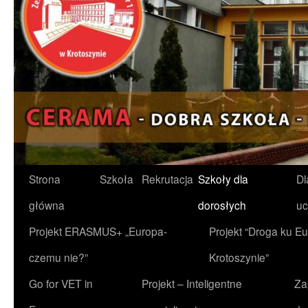
Przejdź
Strona
Szkoła
Rekrutacja
Szkoły dla
Dl
do
główna
dorosłych
uc
treści
Projekt ERASMUS+ „Europa-
Projekt “Droga ku Eu
czemu nie?”
Krotoszynie”
Go for VET in
Projekt – Inteligentne
Za