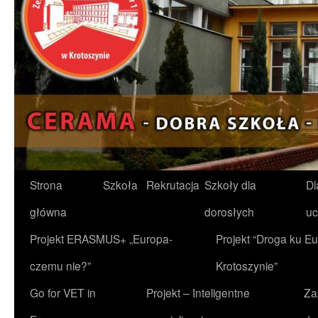
Przejdź
Strona
Szkoła
Rekrutacja
Szkoły dla
Dl
do
główna
dorosłych
uc
treści
Projekt ERASMUS+ „Europa-
Projekt “Droga ku Eu
czemu nie?”
Krotoszynie”
Go for VET in
Projekt – Inteligentne
Za