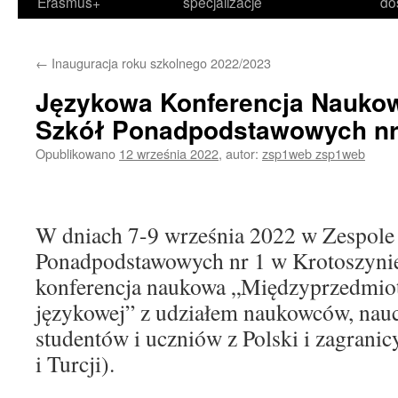
Erasmus+
specjalizacje
do
←
Inauguracja roku szkolnego 2022/2023
Językowa Konferencja Nauko
Szkół Ponadpodstawowych nr 
Opublikowano
12 września 2022
,
autor:
zsp1web zsp1web
W dniach 7-9 września 2022 w Zespole
Ponadpodstawowych nr 1 w Krotoszynie 
konferencja naukowa „Międzyprzedmio
językowej” z udziałem naukowców, nauc
studentów i uczniów z Polski i zagranic
i Turcji).