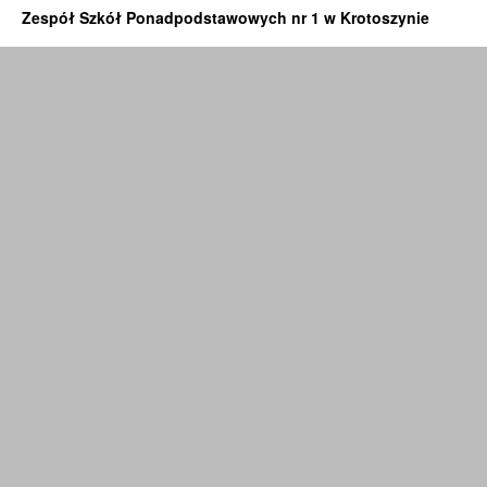
Zespół Szkół Ponadpodstawowych nr 1 w Krotoszynie