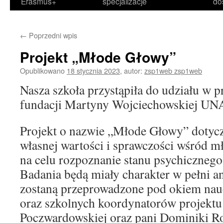
Erasmus+
specjalizacje
do
←
Poprzedni wpis
Projekt „Młode Głowy”
Opublikowano
18 stycznia 2023
,
autor:
zsp1web zsp1web
Nasza szkoła przystąpiła do udziału w 
fundacji Martyny Wojciechowskiej 
Projekt o nazwie „Młode Głowy” dotycz
własnej wartości i sprawczości wśród m
na celu rozpoznanie stanu psychicznego 
Badania będą miały charakter w pełni a
zostaną przeprowadzone pod okiem nau
oraz szkolnych koordynatorów projektu
Poczwardowskiej oraz pani Dominiki R