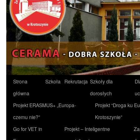
Przejdź
Strona
Szkoła
Rekrutacja
Szkoły dla
Dl
do
główna
dorosłych
uc
treści
Projekt ERASMUS+ „Europa-
Projekt “Droga ku Eu
czemu nie?”
Krotoszynie”
Go for VET in
Projekt – Inteligentne
Za